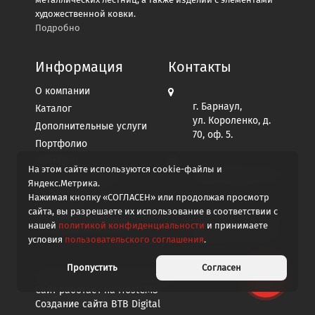
художественной ковки.
Подробно
Информация
Контакты
О компании
г. Барнаул,
Каталог
ул. Короленко, д.
Дополнительные услуги
70, оф. 5.
Портфолио
Контакты
На этом сайте используются cookie-файлы и
afgo2012@yandex.ru
Пользовательское
Яндекс.Метрика.
соглашение
Нажимая кнопку «СОГЛАСЕН» или продолжая просмотр
Политика
сайта, вы разрешаете их использование в соответствии с
+7 913 267-96-99
конфиденциальности
нашей
политикой конфиденциальности
и принимаете
Написать в MAX
условия
пользовательского соглашения
.
Пропустить
Согласен
© 2008-2026
Железный мастер
Сайт работает на
HostCMS
Создание сайта
BTB Digital