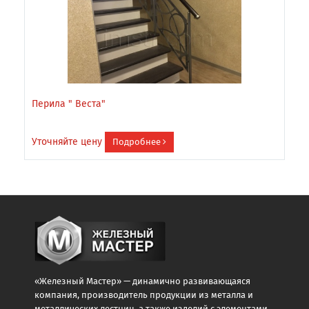
Перила " Веста"
Н
Уточняйте цену
У
Подробнее
«Железный Мастер» — динамично развивающаяся
компания, производитель продукции из металла и
металлических лестниц, а также изделий с элементами