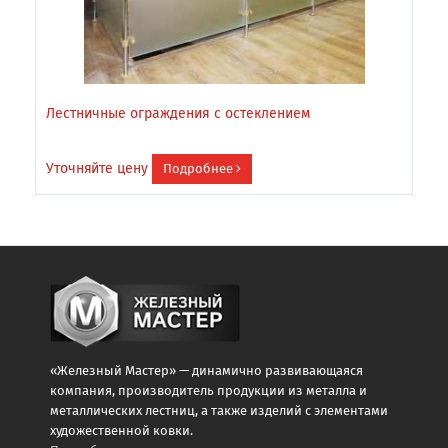
Лестничные ограждения с остеклением
П
Уточняйте цену
У
Подробнее
«Железный Мастер» — динамично развивающаяся
компания, производитель продукции из металла и
металлических лестниц, а также изделий с элементами
художественной ковки.