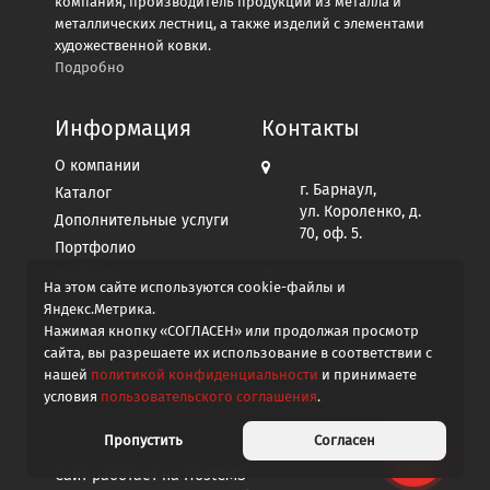
компания, производитель продукции из металла и
металлических лестниц, а также изделий с элементами
художественной ковки.
Подробно
Информация
Контакты
О компании
г. Барнаул,
Каталог
ул. Короленко, д.
Дополнительные услуги
70, оф. 5.
Портфолио
Контакты
На этом сайте используются cookie-файлы и
afgo2012@yandex.ru
Пользовательское
Яндекс.Метрика.
соглашение
Нажимая кнопку «СОГЛАСЕН» или продолжая просмотр
Политика
сайта, вы разрешаете их использование в соответствии с
+7 913 267-96-99
конфиденциальности
нашей
политикой конфиденциальности
и принимаете
Написать в MAX
условия
пользовательского соглашения
.
Пропустить
Согласен
© 2008-2026
Железный мастер
Сайт работает на
HostCMS