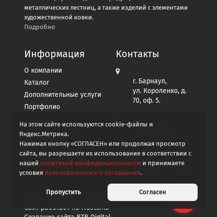
металлических лестниц, а также изделий с элементами
художественной ковки.
Подробно
Информация
Контакты
О компании
г. Барнаул,
Каталог
ул. Короленко, д.
Дополнительные услуги
70, оф. 5.
Портфолио
Контакты
На этом сайте используются cookie-файлы и
afgo2012@yandex.ru
Пользовательское
Яндекс.Метрика.
соглашение
Нажимая кнопку «СОГЛАСЕН» или продолжая просмотр
Политика
сайта, вы разрешаете их использование в соответствии с
+7 913 267-96-99
конфиденциальности
нашей
политикой конфиденциальности
и принимаете
Написать в MAX
условия
пользовательского соглашения
.
Пропустить
Согласен
© 2008-2026
Железный мастер
Сайт работает на
HostCMS