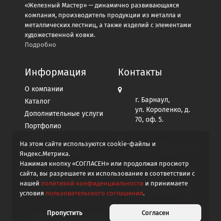
«Железный Мастер» — динамично развивающаяся
компания, производитель продукции из металла и
металлических лестниц, а также изделий с элементами
художественной ковки.
Подробно
Информация
Контакты
О компании
г. Барнаул,
Каталог
ул. Короленко, д.
Дополнительные услуги
70, оф. 5.
Портфолио
Контакты
На этом сайте используются cookie-файлы и
afgo2012@yandex.ru
Пользовательское
Яндекс.Метрика.
соглашение
Нажимая кнопку «СОГЛАСЕН» или продолжая просмотр
Политика
сайта, вы разрешаете их использование в соответствии с
+7 913 267-96-99
конфиденциальности
нашей
политикой конфиденциальности
и принимаете
Написать в MAX
условия
пользовательского соглашения
.
Пропустить
Согласен
© 2008-2026
Железный мастер