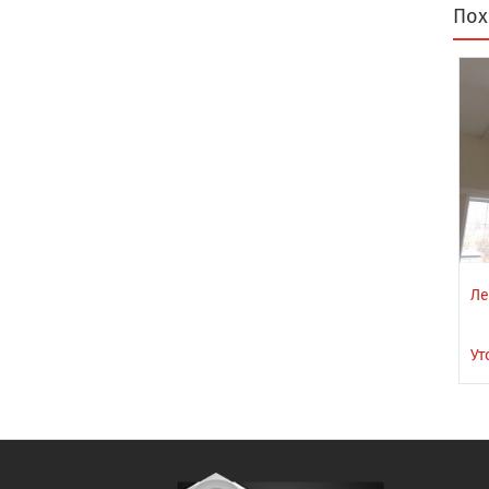
Пох
Ле
Ут