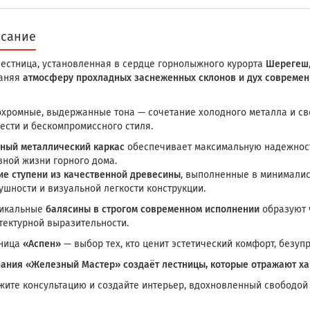
сание
лестница, установленная в сердце горнолыжного курорта
Шерегеш
аняя
атмосферу прохладных заснеженных склонов и дух современ
хромные, выдержанные тона — сочетание холодного металла и св
ести и бескомпромиссного стиля.
ный металлический каркас
обеспечивает максимальную надежност
вной жизни горного дома.
ие ступени из качественной древесины
, выполненные в минимали
ушности и визуальной легкости конструкции.
икальные
балясины в строгом современном исполнении
образуют 
тектурной выразительности.
ница
«Аспен»
— выбор тех, кто ценит эстетический комфорт, безу
ания «Железный Мастер» создаёт лестницы, которые отражают хар
жите консультацию и создайте интерьер, вдохновленный свободой 