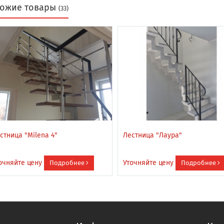
ожие товары
(33)
стница "Milena 4"
Лестница "Лаура"
очняйте цену
Уточняйте цену
Подробнее
Подробнее