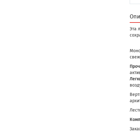
Опи
Эта 
сохр
Моно
свеж
Проч
акти
Легк
возд
Верт
архи
Лест
Комп
Зака