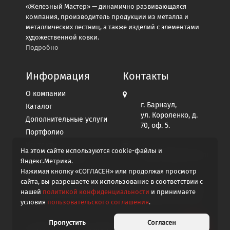
«Железный Мастер» — динамично развивающаяся
компания, производитель продукции из металла и
металлических лестниц, а также изделий с элементами
художественной ковки.
Подробно
Информация
Контакты
О компании
г. Барнаул,
Каталог
ул. Короленко, д.
Дополнительные услуги
70, оф. 5.
Портфолио
Контакты
На этом сайте используются cookie-файлы и
afgo2012@yandex.ru
Пользовательское
Яндекс.Метрика.
соглашение
Нажимая кнопку «СОГЛАСЕН» или продолжая просмотр
Политика
сайта, вы разрешаете их использование в соответствии с
+7 913 267-96-99
конфиденциальности
нашей
политикой конфиденциальности
и принимаете
Написать в MAX
условия
пользовательского соглашения
.
Пропустить
Согласен
© 2008-2026
Железный мастер